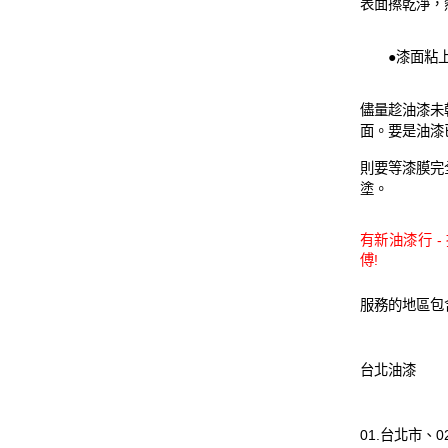
表面擦乾淨，
●漆面粘上
儘量趁油漆未
面。要是油漆
則要等漆膜完
塗。
有新油漆行 -
傅!
服務的地區包
台北油漆
01.
台北市
、02