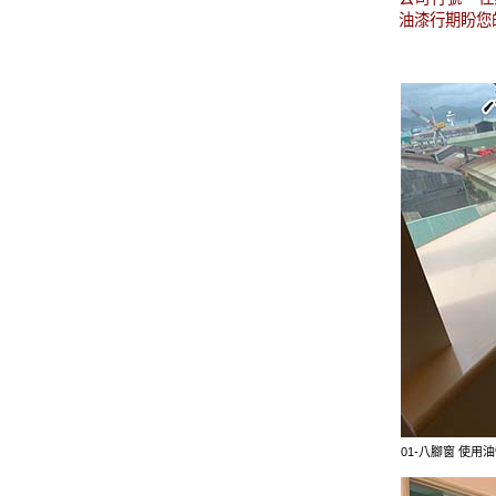
油漆行期盼您
01-八腳窗 使