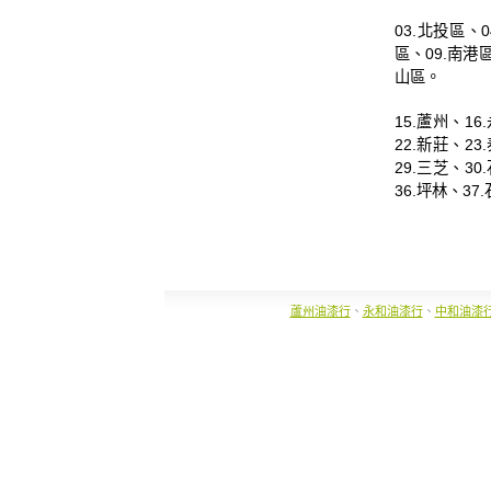
03.
北投區
、0
區
、09.
南港
山區
。
15.
蘆州
、16.
22.
新莊
、23.
29.
三芝
、30.
36.
坪林
、37.
蘆州油漆行
、
永和油漆行
、
中和油漆