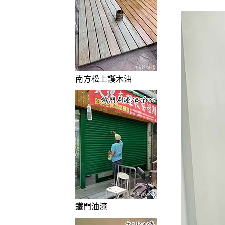
南方松上護木油
鐵門油漆