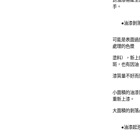
對油漆易產生
手。
●油漆剝
可能是表面過
處理的色漿
塗料），新上
斑，也有因油
漆質量不好而
小面積的油漆
重新上漆。
大面積的剝落
●油漆起