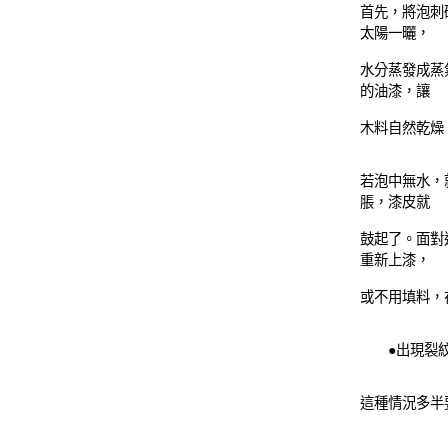
首先，將泡刺
太陽一曬，
水分蒸發成蒸
的油漆，讓
木料自然乾燥
若泡中無水，
脹，漆皮就
鼓起了。面對
重新上漆，
或不用填料，
●出現裂
這種情況多半