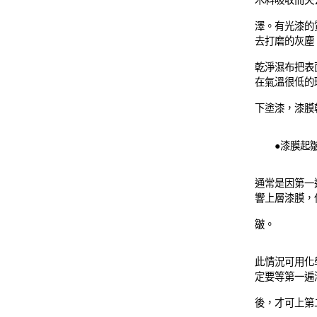
木料吸收而失
澤。有光漆的
去打磨的灰塵
乾淨濕布把表
在氣溫很低的
下塗漆，漆膜
●漆膜起
通常是因第一
響上層漆膜，
皺。
此情況可用化
定要等第一遍
後，才可上第