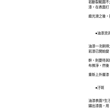
若斷裂範圍不
漆，在表面打
磨光滑之後，
●油漆流
油漆一次刷得
若漆已開始變
幹，則要待其
布擦淨，然後
重新上外層漆
●汙斑
油漆表面?生
鏽出漆面，用