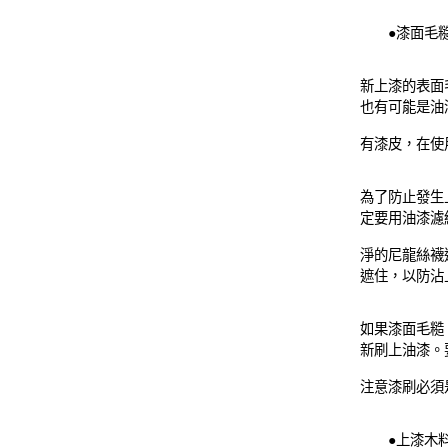
●漆面毛
新上漆的表面
也有可能是油
有漆皮，在使
為了防止發生
定要用油漆濾
淨的尼龍絲襪
遮住，以防沾
如果漆面毛糙
新刷上油漆。
注意漆刷必須
●上漆木料