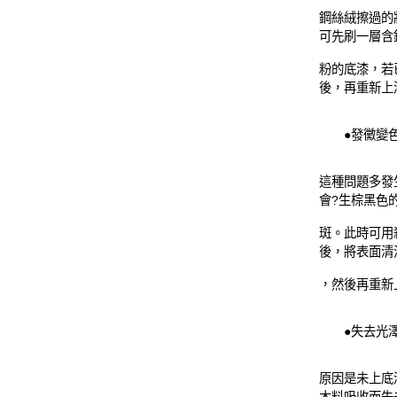
鋼絲絨擦過的
可先刷一層含
粉的底漆，若
後，再重新上
●發黴變
這種問題多發
會?生棕黑色
斑。此時可用
後，將表面清
，然後再重新
●失去光
原因是未上底