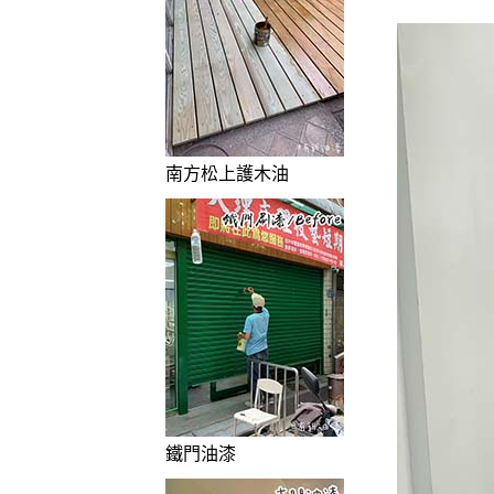
南方松上護木油
鐵門油漆