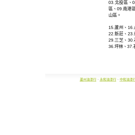
03.
北投區
、0
區
、09.
南港
山區
。
15.
蘆州
、16.
22.
新莊
、23.
29.
三芝
、30.
36.
坪林
、37.
蘆州油漆行
、
永和油漆行
、
中和油漆