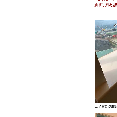
油漆行期盼您
01-八腳窗 使