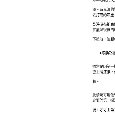
木料吸收而失
澤。有光漆的
去打磨的灰塵
乾淨濕布把表
在氣溫很低的
下塗漆，漆膜
●漆膜起
通常是因第一
響上層漆膜，
皺。
此情況可用化
定要等第一遍
後，才可上第