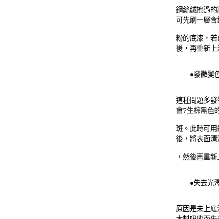
鋼絲絨擦過的
可先刷一層含
粉的底漆，若
後，再重新上
●發黴變
這種問題多發
會?生棕黑色
斑。此時可用
後，將表面清
，然後再重新
●失去光
原因是未上底