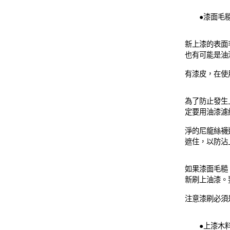
●漆面毛
新上漆的表面
也有可能是油
有漆皮，在使
為了防止發生
定要用油漆濾
淨的尼龍絲襪
遮住，以防沾
如果漆面毛糙
新刷上油漆。
注意漆刷必須
●上漆木料