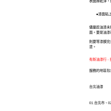
表面擦乾淨，
●漆面粘上
儘量趁油漆未
面。要是油漆
則要等漆膜完
塗。
有新油漆行 - 
服務的地區包
台北油漆
01.
台北市
、02