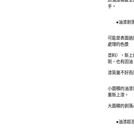
對油漆易產生
手。
●油漆剝
可能是表面過
處理的色漿
塗料），新上
斑，也有因油
漆質量不好而
小面積的油漆
重新上漆。
大面積的剝落
●油漆起