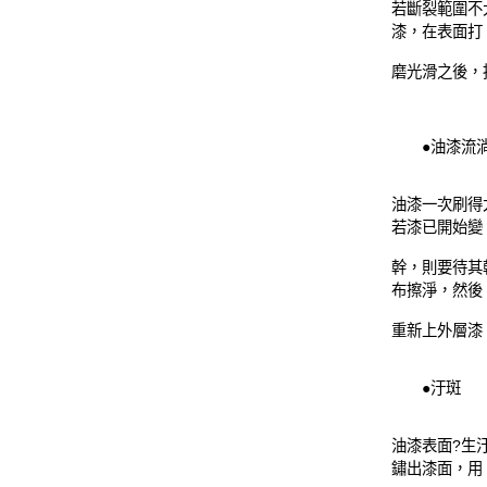
若斷裂範圍不
漆，在表面打
磨光滑之後，
●油漆流
油漆一次刷得
若漆已開始變
幹，則要待其
布擦淨，然後
重新上外層漆
●汙斑
油漆表面?生
鏽出漆面，用