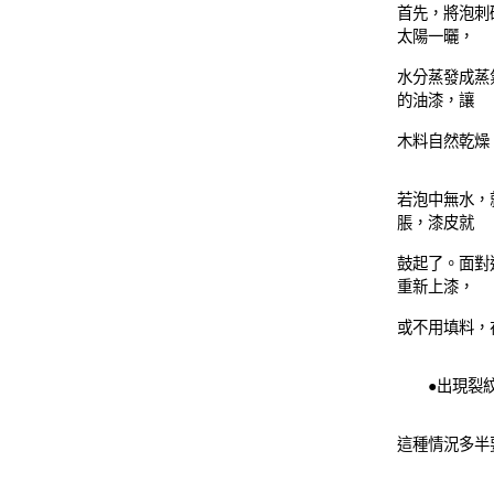
首先，將泡刺
太陽一曬，
水分蒸發成蒸
的油漆，讓
木料自然乾燥
若泡中無水，
脹，漆皮就
鼓起了。面對
重新上漆，
或不用填料，
●出現裂
這種情況多半